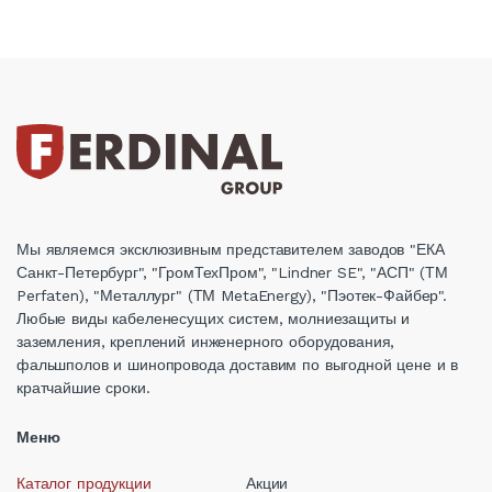
Мы являемся эксклюзивным представителем заводов "ЕКА
Санкт-Петербург", "ГромТехПром", "Lindner SE", "АСП" (ТМ
Perfaten), "Металлург" (ТМ MetaEnergy), "Пэотек-Файбер".
Любые виды кабеленесущих систем, молниезащиты и
заземления, креплений инженерного оборудования,
фальшполов и шинопровода доставим по выгодной цене и в
кратчайшие сроки.
Меню
Каталог продукции
Акции