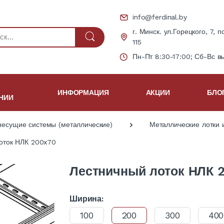
info@ferdinal.by
г. Минск. ул.Горецкого, 7, п
115
Пн-Пт 8:30-17:00; Сб-Вс в
ИНФОРМАЦИЯ
АКЦИИ
БЛО
НИИ
несущие системы (металлические)
Металлические лотки 
оток НЛК 200x70
Лестничный лоток НЛК 
Ширина:
100
200
300
400