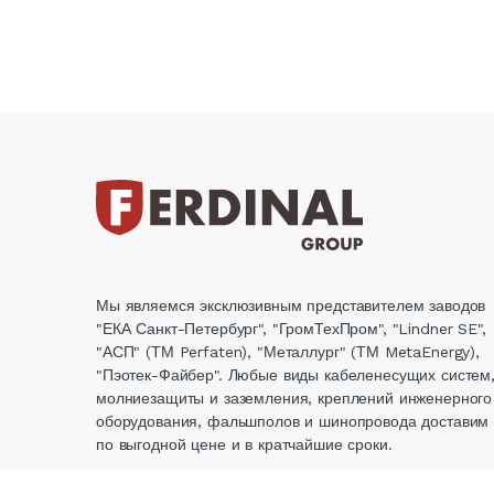
Мы являемся эксклюзивным представителем заводов
"ЕКА Санкт-Петербург", "ГромТехПром", "Lindner SE",
"АСП" (ТМ Perfaten), "Металлург" (ТМ MetaEnergy),
"Пэотек-Файбер". Любые виды кабеленесущих систем
молниезащиты и заземления, креплений инженерного
оборудования, фальшполов и шинопровода доставим
по выгодной цене и в кратчайшие сроки.