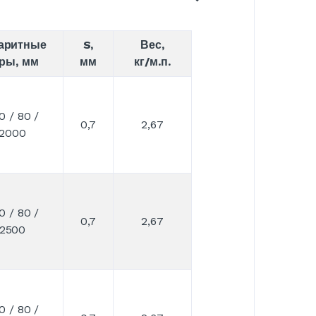
аритные
S,
Вес,
ры, мм
мм
кг/м.п.
0 / 80 /
0,7
2,67
2000
0 / 80 /
0,7
2,67
2500
0 / 80 /