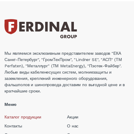
Мы являемся эксклюзивным представителем заводов "ЕКА
Санкт-Петербург", "ГромТехПром", "Lindner SE", "АСП" (ТМ
Perfaten), "Металлург" (ТМ MetaEnergy), "Пэотек-Файбер".
Любые виды кабеленесущих систем, молниезащиты и
заземления, креплений инженерного оборудования,
фальшполов и шинопровода доставим по выгодной цене и в
кратчайшие сроки.
Меню
Каталог продукции
Акции
Контакты
О нас