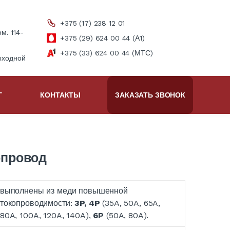
+375 (17) 238 12 01
ом. 114-
+375 (29) 624 00 44 (А1)
+375 (33) 624 00 44 (МТС)
ыходной
Г
КОНТАКТЫ
ЗАКАЗАТЬ ЗВОНОК
опровод
выполнены из меди повышенной
токопроводимости:
3P,
4P
(35A, 50A, 65A,
80A, 100A, 120A, 140A),
6P
(50A, 80A).