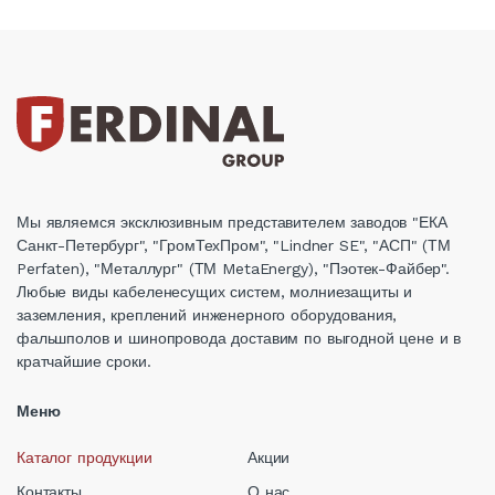
Мы являемся эксклюзивным представителем заводов "ЕКА
Санкт-Петербург", "ГромТехПром", "Lindner SE", "АСП" (ТМ
Perfaten), "Металлург" (ТМ MetaEnergy), "Пэотек-Файбер".
Любые виды кабеленесущих систем, молниезащиты и
заземления, креплений инженерного оборудования,
фальшполов и шинопровода доставим по выгодной цене и в
кратчайшие сроки.
Меню
Каталог продукции
Акции
Контакты
О нас